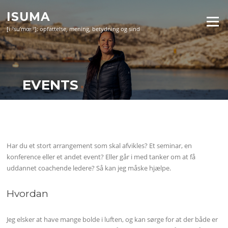
Skip
ISUMA
to
Menu
content
[iːˀsu’mœːˀ]: opfattelse, mening, betydning og sind
EVENTS
Har du et stort arrangement som skal afvikles? Et seminar, en
konference eller et andet event? Eller går i med tanker om at få
uddannet coachende ledere? Så kan jeg måske hjælpe.
Hvordan
Jeg elsker at have mange bolde i luften, og kan sørge for at der både er