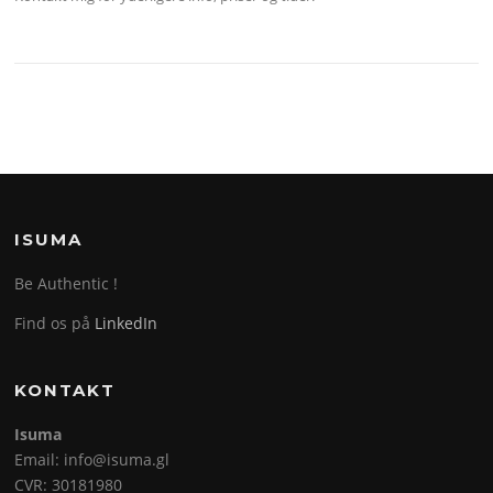
ISUMA
Be Authentic !
Find os på
LinkedIn
KONTAKT
Isuma
Email: info@isuma.gl
CVR: 30181980