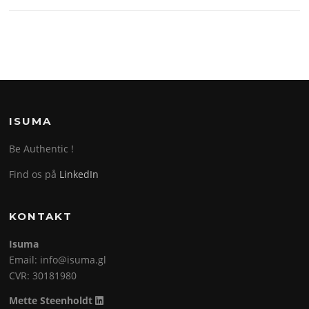
ISUMA
Be Authentic !
Find os på
LinkedIn
KONTAKT
Isuma
Email: info@isuma.gl
CVR: 30181980
Mette Steenholdt