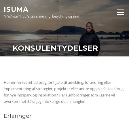
Skip
ISUMA
to
Menu
content
[iːˀsu’mœːˀ]: opfattelse, mening, betydning og sind
KONSULENTYDELSER
Har din virksomhed brug for hjælp til udvikling, forandring eller
implementering af strategier, projekter eller andre opgaver? Har i brug
for nye indspark og inspiration? Har i udfordringer som i gerne vil
overkomme? Så er jeg måske lige den i mangler.
Erfaringer